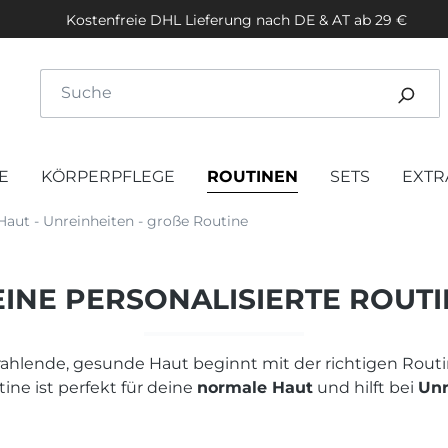
Kostenfreie DHL Lieferung nach DE & AT ab 29 €
E
KÖRPERPFLEGE
ROUTINEN
SETS
EXTR
aut - Unreinheiten - große Routine
INE PERSONALISIERTE ROUT
rahlende, gesunde Haut beginnt mit der richtigen Routi
ine ist perfekt für deine
normale Haut
und hilft bei
Unr