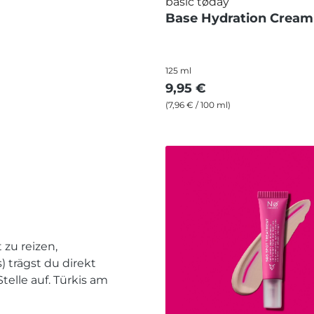
basic tøday
Base Hydration Cream
125 ml
9,95 €
(7,96 € / 100 ml)
zu reizen,
) trägst du direkt
elle auf. Türkis am