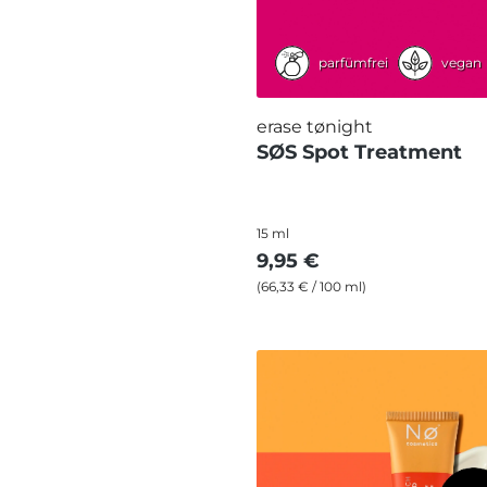
parfümfrei
vegan
erase tønight
SØS Spot Treatment
15 ml
9,95 €
(66,33 € / 100 ml)