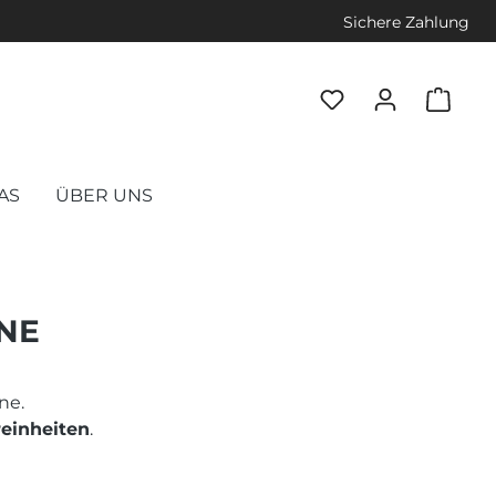
Sichere Zahlung
AS
ÜBER UNS
INE
ne.
einheiten
.