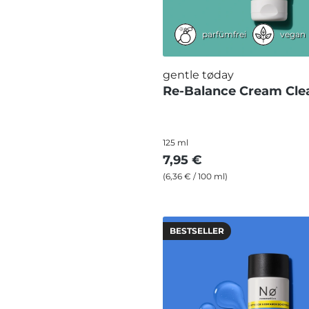
parfümfrei
vegan
gentle tøday
Re-Balance Cream Cle
125 ml
7,95 €
(6,36 € / 100 ml)
BESTSELLER