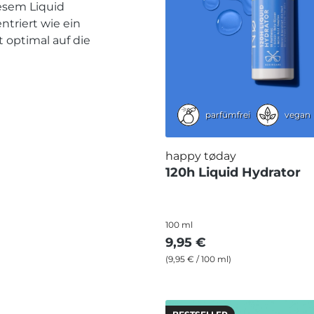
esem Liquid
ntriert wie ein
 optimal auf die
parfümfrei
vegan
happy tøday
120h Liquid Hydrator
100 ml
9,95 €
(9,95 € / 100 ml)