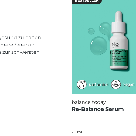
BESTSELLER
 gesund zu halten
hrere Seren in
en zur schwersten
parfümfrei
vegan
balance tøday
Re-Balance Serum
20 ml