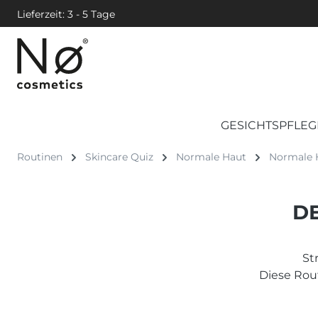
Lieferzeit: 3 - 5 Tage
GESICHTSPFLEG
Routinen
Skincare Quiz
Normale Haut
Normale H
DE
St
Diese Rout