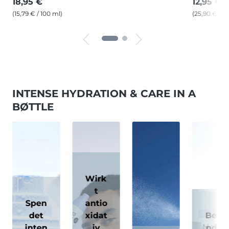
18,95 €
12,95 €
(15,79 € / 100 ml)
(25,90 € / 1
INTENSE HYDRATION & CARE IN A
BØTTLE
Wirk
t
Spen
antio
det
xidat
Beso
inten
iv
nder