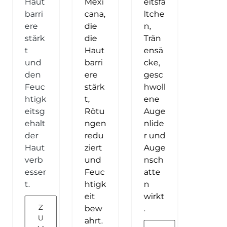
Haut
Mexi
eitsfä
barri
cana,
ltche
ere
die
n,
stärk
die
Trän
t
Haut
ensä
und
barri
cke,
den
ere
gesc
Feuc
stärk
hwoll
htigk
t,
ene
eitsg
Rötu
Auge
ehalt
ngen
nlide
der
redu
r und
Haut
ziert
Auge
verb
und
nsch
esser
Feuc
atte
t.
htigk
n
eit
wirkt
Z
bew
.
U
ahrt.