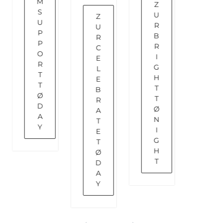
M
Z
S
U
Z
U
R
U
P
B
R
P
R
C
O
I
E
R
G
L
T
H
E
T
T
B
Ø
T
R
D
Ø
A
A
N
T
Y
I
E
G
T
H
Ø
T
D
A
Y