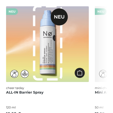
Produktgalerie überspringen
NEU
NEU
cheer tøday
mini cheer 
ALL-IN Barrier Spray
Mini ALL-
120 ml
50 ml