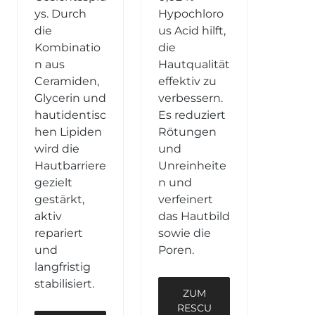
ys. Durch
Hypochloro
die
us Acid hilft,
Kombinatio
die
n aus
Hautqualität
Ceramiden,
effektiv zu
Glycerin und
verbessern.
hautidentisc
Es reduziert
hen Lipiden
Rötungen
wird die
und
Hautbarriere
Unreinheite
gezielt
n und
gestärkt,
verfeinert
aktiv
das Hautbild
repariert
sowie die
und
Poren.
langfristig
stabilisiert.
ZUM
RESCU