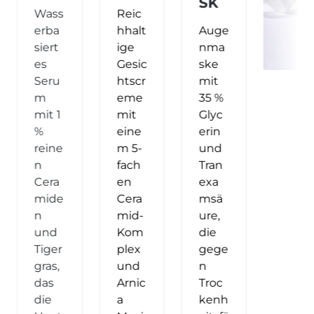
SK
Wass
Reic
erba
hhalt
Auge
siert
ige
nma
es
Gesic
ske
Seru
htscr
mit
m
eme
35 %
mit 1
mit
Glyc
%
eine
erin
reine
m 5-
und
n
fach
Tran
Cera
en
exa
mide
Cera
msä
n
mid-
ure
,
und
Kom
die
Tiger
plex
gege
gras,
und
n
das
Arnic
Troc
die
a
kenh