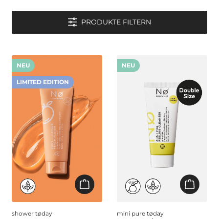
PRODUKTE FILTERN
NEU
NEU
LIMITED EDITION
shower tøday
mini pure tøday