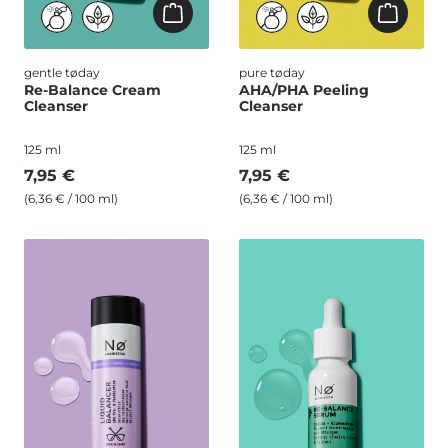
gentle tøday
pure tøday
Re-Balance Cream
AHA/PHA Peeling
Cleanser
Cleanser
125 ml
125 ml
7,95 €
7,95 €
(6,36 € / 100 ml)
(6,36 € / 100 ml)