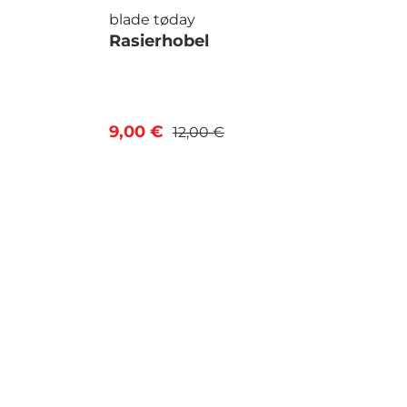
blade tøday
Rasierhobel
9,00 €
12,00 €