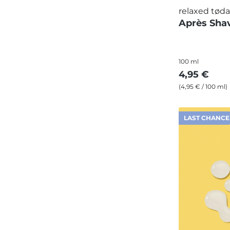
relaxed tød
Après Sha
100 ml
4,95 €
(4,95 € / 100 ml)
LAST CHANCE