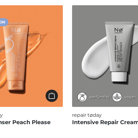
ION
parfümfrei
vegan
y
repair tøday
nser Peach Please
Intensive Repair Crea