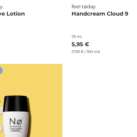
ay
feel tøday
ve Lotion
Handcream Cloud 9
75 ml
5,95 €
(7,93 € / 100 ml)