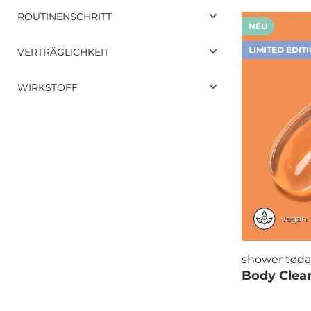
ROUTINENSCHRITT
NEU
LIMITED EDIT
VERTRÄGLICHKEIT
WIRKSTOFF
vegan
shower tøda
Body Clea