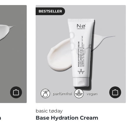
BESTSELLER
parfümfrei
vegan
basic tøday
m
Base Hydration Cream