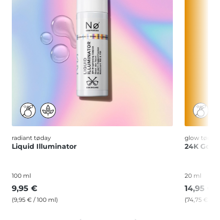
radiant tøday
glow tøday
Liquid Illuminator
24K Gold-
100 ml
20 ml
9,95 €
14,95 €
(9,95 € / 100 ml)
(74,75 € / 1