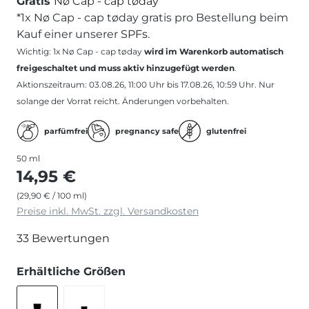
Gratis
Nø Cap - cap tøday
*1x Nø Cap - cap tøday gratis pro Bestellung beim
Kauf einer unserer
SPFs
.
Wichtig: 1x Nø Cap - cap tøday
wird im Warenkorb automatisch
freigeschaltet und muss aktiv hinzugefügt werden
.
Aktionszeitraum: 03.08.26, 11:00 Uhr bis 17.08.26, 10:59 Uhr. Nur
solange der Vorrat reicht. Änderungen vorbehalten.
parfümfrei
pregnancy safe
glutenfrei
50 ml
14,95 €
(29,90 € / 100 ml)
Preise inkl. MwSt. zzgl. Versandkosten
33 Bewertungen
auswählen
Erhältliche Größen