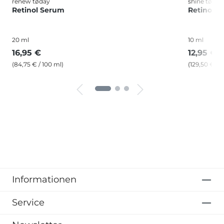
renew tøday
shine tøday
Retinol Serum
Retinoid 
20 ml
10 ml
16,95 €
12,95 €
(84,75 € / 100 ml)
(129,50 € / 
Informationen
Service