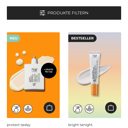
PRODUKTE FILTERN
NEU
BESTSELLER
protect tøday
bright tønight