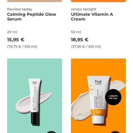
flawless tøday
renew tønight
Calming Peptide Glow
Ultimate Vitamin A
Serum
Cream
20 ml
50 ml
15,95 €
18,95 €
(79,75 € / 100 ml)
(37,90 € / 100 ml)