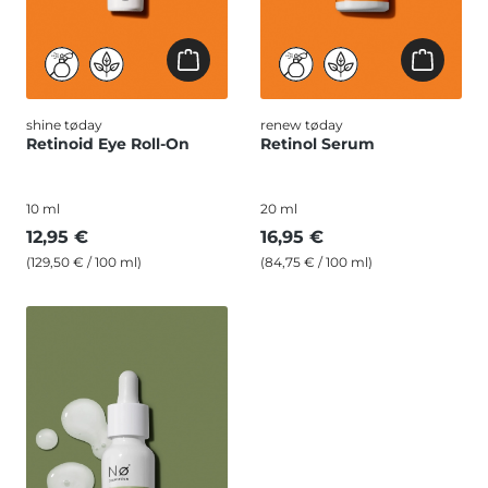
shine tøday
renew tøday
Retinoid Eye Roll-On
Retinol Serum
10 ml
20 ml
12,95 €
16,95 €
(129,50 € / 100 ml)
(84,75 € / 100 ml)